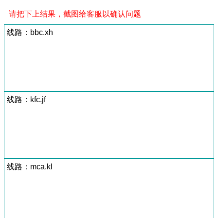
请把下上结果，截图给客服以确认问题
线路：bbc.xh
线路：kfc.jf
线路：mca.kl