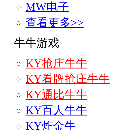
MW电子
查看更多>>
牛牛游戏
KY抢庄牛牛
KY看牌抢庄牛牛
KY通比牛牛
KY百人牛牛
KY炸金牛