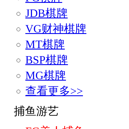
JDB棋牌
VG财神棋牌
MT棋牌
BSP棋牌
MG棋牌
查看更多>>
捕鱼游艺