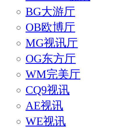
BG大游厅
OB欧博厅
MG视讯厅
OG东方厅
WM完美厅
CQ9视讯
AE视讯
WE视讯