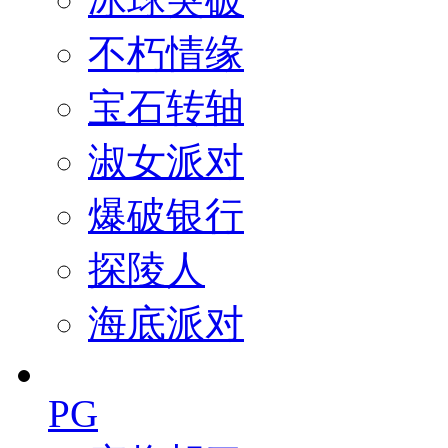
不朽情缘
宝石转轴
淑女派对
爆破银行
探陵人
海底派对
PG