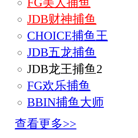
FG美人捕鱼
JDB财神捕鱼
CHOICE捕鱼王
JDB五龙捕鱼
JDB龙王捕鱼2
FG欢乐捕鱼
BBIN捕鱼大师
查看更多>>