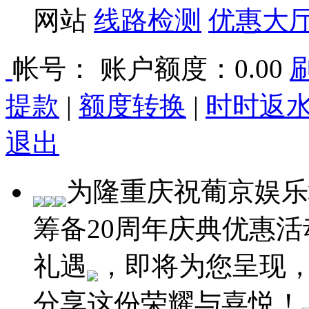
网站
线路检测
优惠大
帐号：
账户额度：
0.00
提款
|
额度转换
|
时时返
退出
为隆重庆祝葡京娱乐
筹备20周年庆典优惠
礼遇
，即将为您呈现，
分享这份荣耀与喜悦！