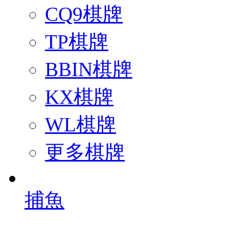
CQ9棋牌
TP棋牌
BBIN棋牌
KX棋牌
WL棋牌
更多棋牌
捕魚