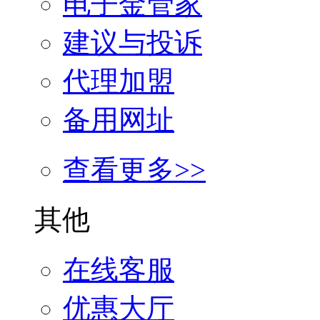
电子金管家
建议与投诉
代理加盟
备用网址
查看更多>>
其他
在线客服
优惠大厅