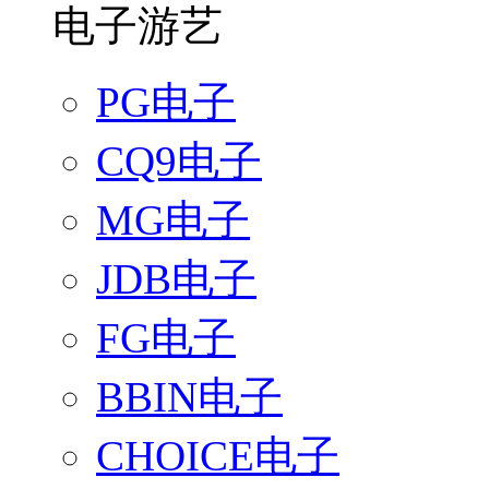
电子游艺
PG电子
CQ9电子
MG电子
JDB电子
FG电子
BBIN电子
CHOICE电子