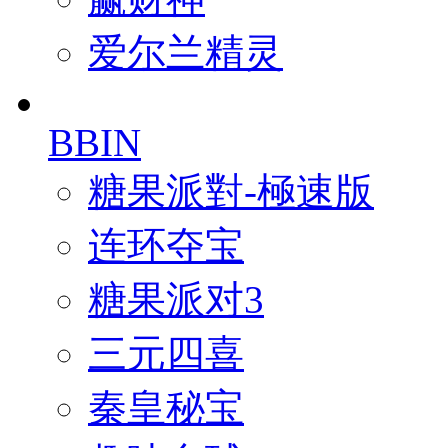
爱尔兰精灵
BBIN
糖果派對-極速版
连环夺宝
糖果派对3
三元四喜
秦皇秘宝