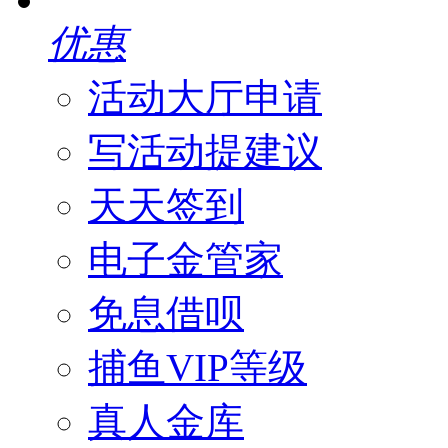
优惠
活动大厅申请
写活动提建议
天天签到
电子金管家
免息借呗
捕鱼VIP等级
真人金库