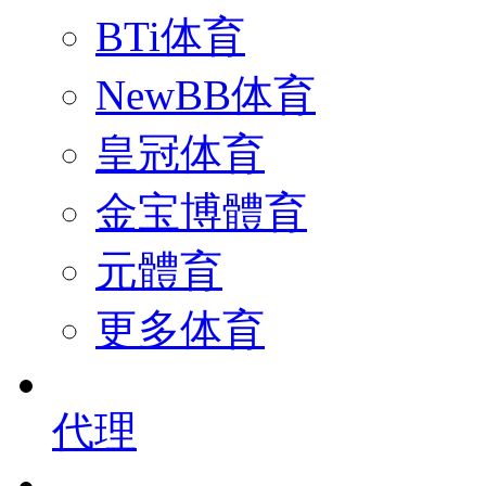
BTi体育
NewBB体育
皇冠体育
金宝博體育
元體育
更多体育
代理