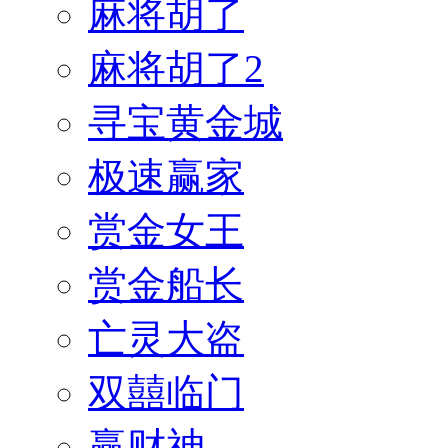
麻将胡了
麻将胡了2
寻宝黄金城
极速赢家
赏金女王
赏金船长
亡灵大盗
双囍临门
赢财神