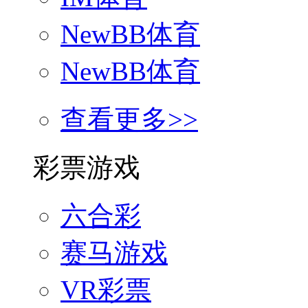
NewBB体育
NewBB体育
查看更多>>
彩票游戏
六合彩
赛马游戏
VR彩票