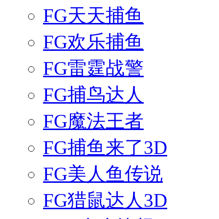
FG天天捕鱼
FG欢乐捕鱼
FG雷霆战警
FG捕鸟达人
FG魔法王者
FG捕鱼来了3D
FG美人鱼传说
FG猎鼠达人3D