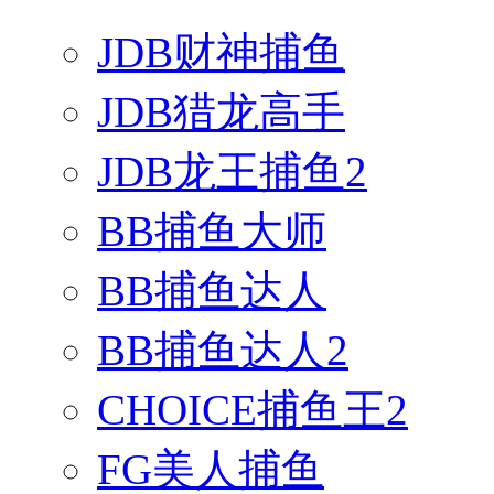
JDB财神捕鱼
JDB猎龙高手
JDB龙王捕鱼2
BB捕鱼大师
BB捕鱼达人
BB捕鱼达人2
CHOICE捕鱼王2
FG美人捕鱼