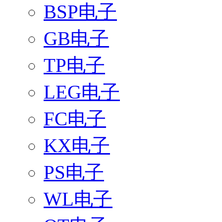
BSP电子
GB电子
TP电子
LEG电子
FC电子
KX电子
PS电子
WL电子