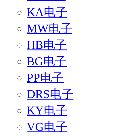
KA电子
MW电子
HB电子
BG电子
PP电子
DRS电子
KY电子
VG电子