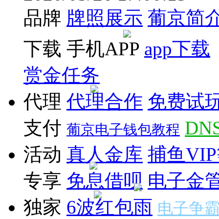
品牌
牌照展示
葡京简
下载
手机APP
app下载
赏金任务
代理
代理合作
免费试
支付
DN
葡京电子钱包教程
活动
真人金库
捕鱼VI
专享
免息借呗
电子金
独家
6波红包雨
电子争